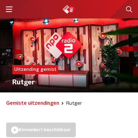
Uitzending gemist
Rutger
Gemiste uitzendingen
Rutger
Binnenkort beschikbaar