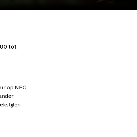
00 tot
uur op NPO
 ander
kstijlen