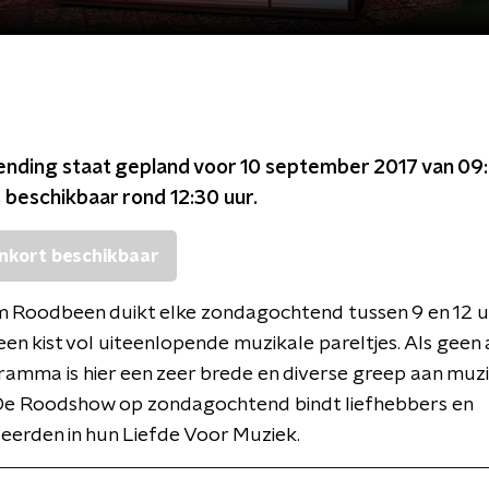
ending staat gepland voor
10 september 2017 van 09:
s beschikbaar rond
12:30
uur.
nkort beschikbaar
m Roodbeen duikt elke zondagochtend tussen 9 en 12 
 een kist vol uiteenlopende muzikale pareltjes. Als geen
amma is hier een zeer brede en diverse greep aan muzie
 De Roodshow op zondagochtend bindt liefhebbers en
eerden in hun Liefde Voor Muziek.