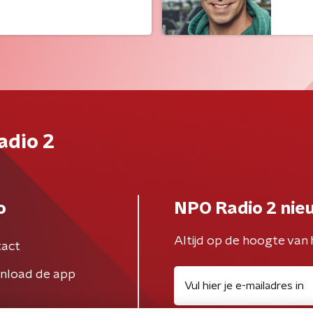
adio 2
o
NPO Radio 2 nie
Altijd op de hoogte van 
act
nload de app