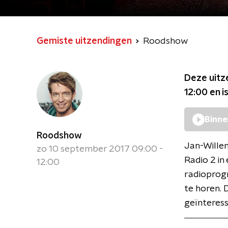
Gemiste uitzendingen
Roodshow
Deze uitz
12:00
en i
Binne
Roodshow
Jan-Wille
zo 10 september 2017 09:00 -
Radio 2 in
12:00
radioprogr
te horen.
geïnteress