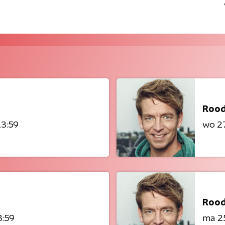
Rood
23:59
wo 27
Rood
3:59
ma 25