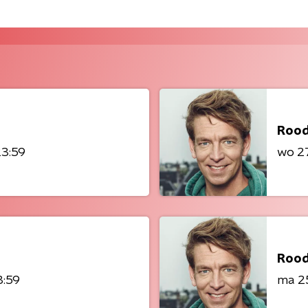
Rood
23:59
wo 27
Rood
3:59
ma 25