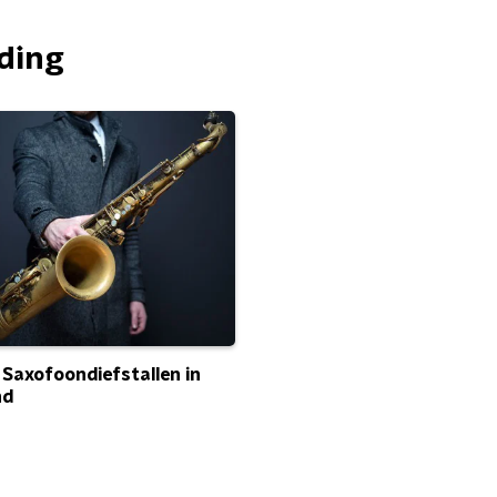
nding
 Saxofoondiefstallen in
nd