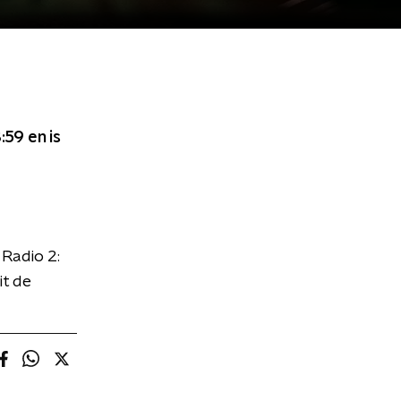
3:59
en is
Radio 2:
it de