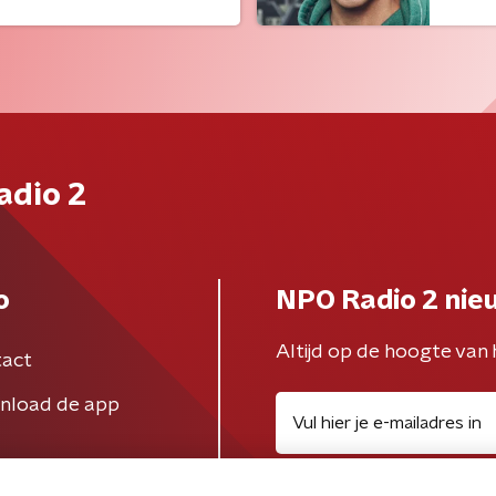
adio 2
o
NPO Radio 2 nie
Altijd op de hoogte van 
act
nload de app