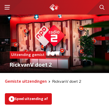
Uitzending gemist
RickvanV doet 2
Gemiste uitzendingen
RickvanV doet 2
Speel uitzending af