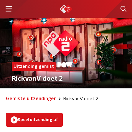
Uitzending gemist
RickvanV doet 2
Gemiste uitzendingen
RickvanV doet 2
Speel uitzending af