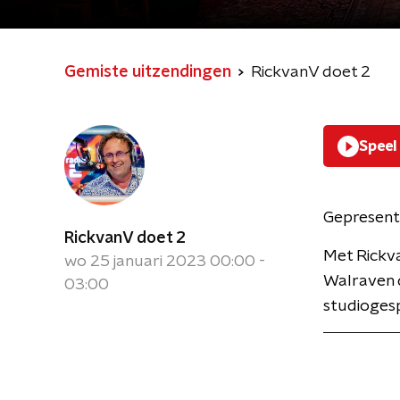
Gemiste uitzendingen
RickvanV doet 2
Speel
Gepresent
RickvanV doet 2
Met Rickv
wo 25 januari 2023 00:00 -
Walraven d
03:00
studiogesp