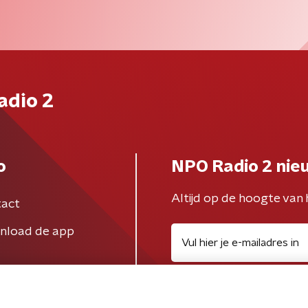
adio 2
o
NPO Radio 2 nie
Altijd op de hoogte van 
act
nload de app