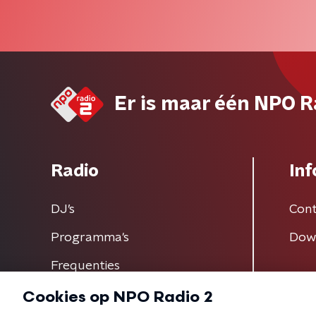
Er is maar één NPO R
Radio
Inf
DJ’s
Cont
Programma's
Dow
Frequenties