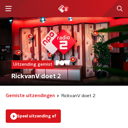
Uitzending gemist
RickvanV doet 2
Gemiste uitzendingen
RickvanV doet 2
Speel uitzending af