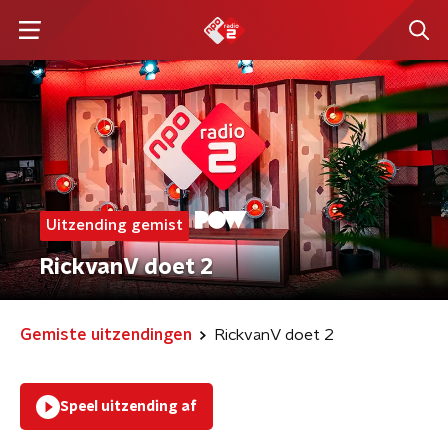
Uitzending gemist
RickvanV doet 2
Gemiste uitzendingen
RickvanV doet 2
Speel uitzending af