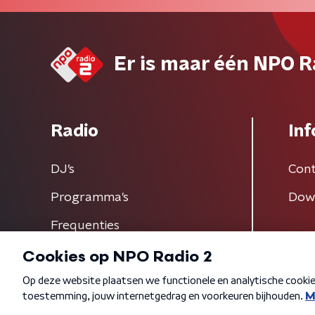
Er is maar één NPO R
Radio
Inf
DJ’s
Cont
Programma's
Dow
Frequenties
Algemene voorwaarden
Privacybeleid