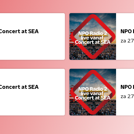
 Concert at SEA
NPO R
za 27
 Concert at SEA
NPO R
za 27