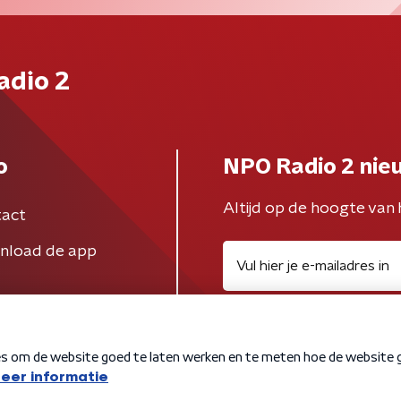
adio 2
o
NPO Radio 2 nie
Altijd op de hoogte van 
act
nload de app