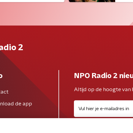
adio 2
o
NPO Radio 2 nie
Altijd op de hoogte van 
act
nload de app