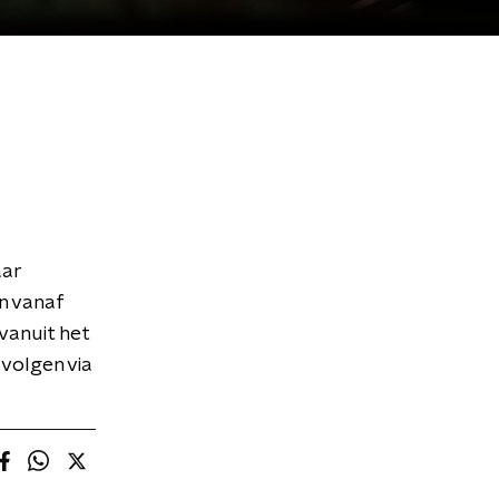
aar
n vanaf
vanuit het
 volgen via