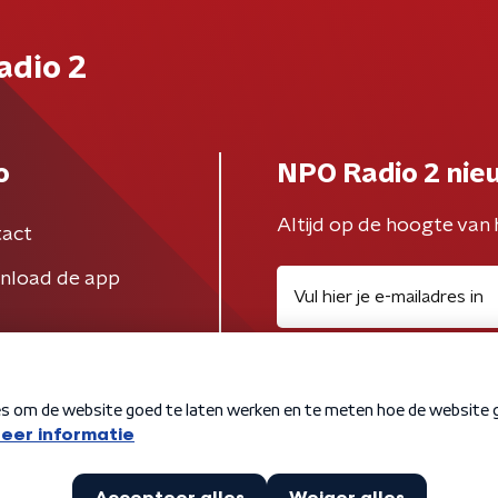
adio 2
o
NPO Radio 2 nie
Altijd op de hoogte van 
act
nload de app