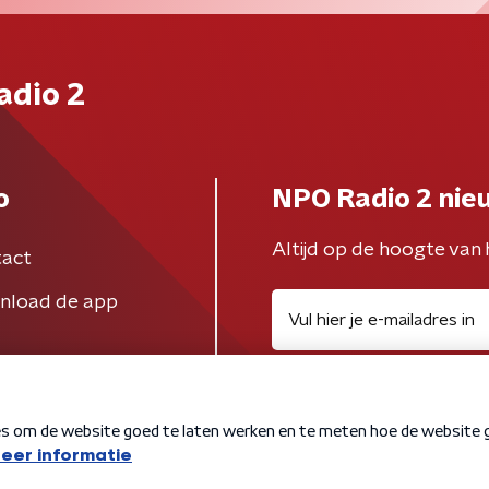
adio 2
o
NPO Radio 2 nie
Altijd op de hoogte van 
act
nload de app