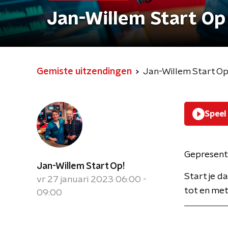
Jan-Willem Start Op
Gemiste uitzendingen
Jan-Willem Start O
Speel
Gepresent
Jan-Willem Start Op!
Start je 
vr 27 januari 2023 06:00 -
tot en met 
09:00