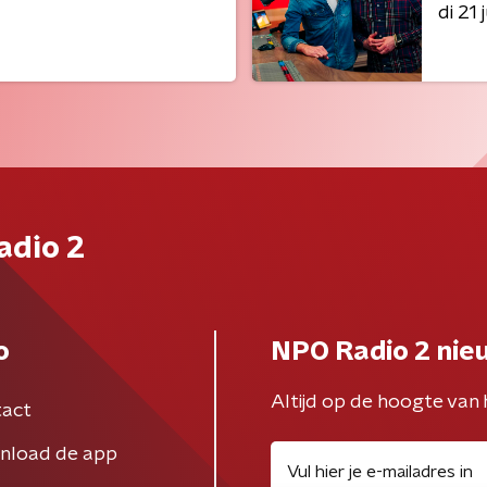
di 21 j
adio 2
o
NPO Radio 2 nie
Altijd op de hoogte van 
act
nload de app