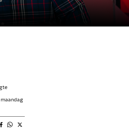
egte
an maandag