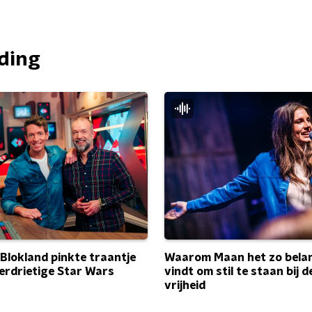
nding
Blokland pinkte traantje
Waarom Maan het zo belan
verdrietige Star Wars
vindt om stil te staan bij d
vrijheid