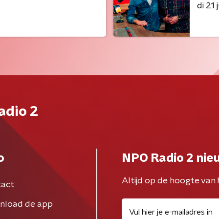
di 21 j
adio 2
o
NPO Radio 2 nie
Altijd op de hoogte van 
act
nload de app