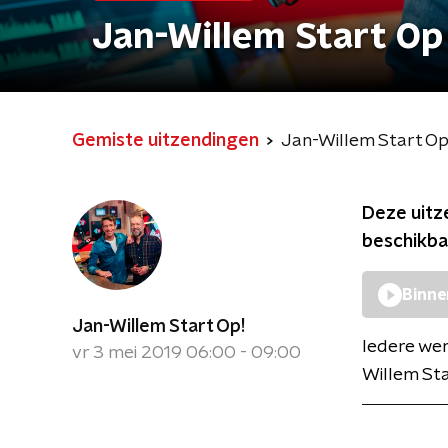
Jan-Willem Start Op
Gemiste uitzendingen
Jan-Willem Start O
Deze uitz
beschikba
Binne
Jan-Willem Start Op!
Iedere we
vr 3 mei 2019 06:00 - 09:00
Willem Sta