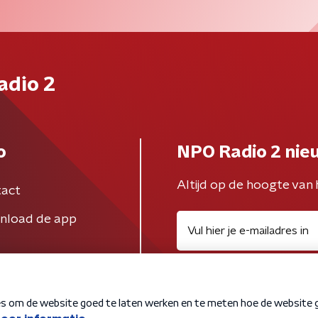
adio 2
o
NPO Radio 2 nie
Altijd op de hoogte van 
act
nload de app