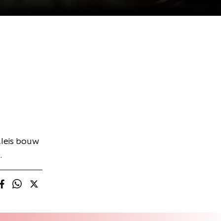
aleis bouw
.