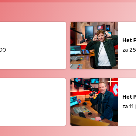
Het 
:00
za 25 
Het 
za 11 j