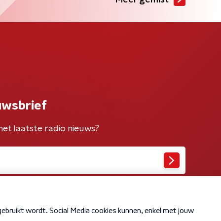
Meer gemist
uwsbrief
het laatste radio nieuws?