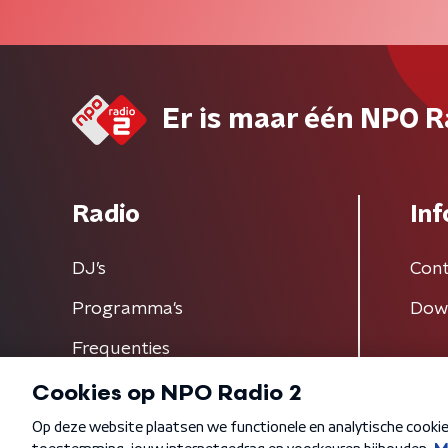
Er is maar één NPO R
Radio
Inf
DJ’s
Cont
Programma's
Dow
Frequenties