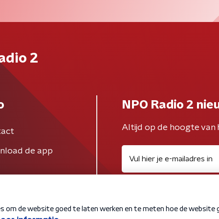
adio 2
o
NPO Radio 2 nie
Altijd op de hoogte van 
act
nload de app