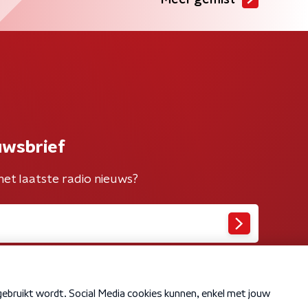
Meer gemist
uwsbrief
het laatste radio nieuws?