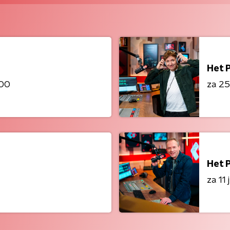
Het 
:00
za 25 
Het 
za 11 j