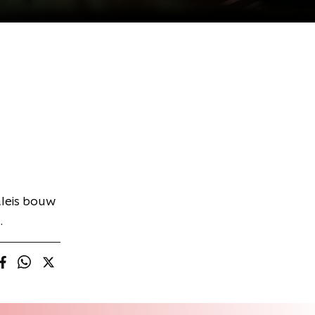
aleis bouw
.