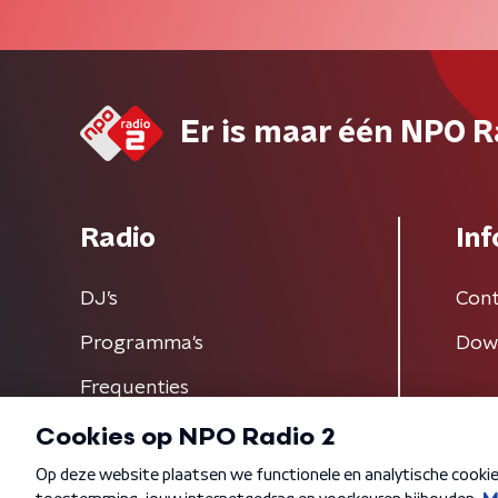
Er is maar één NPO R
Radio
Inf
DJ’s
Cont
Programma's
Dow
Frequenties