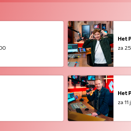
Het 
:00
za 25 
Het 
za 11 j