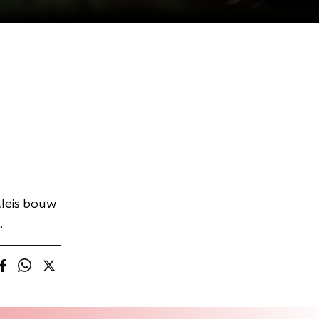
aleis bouw
.