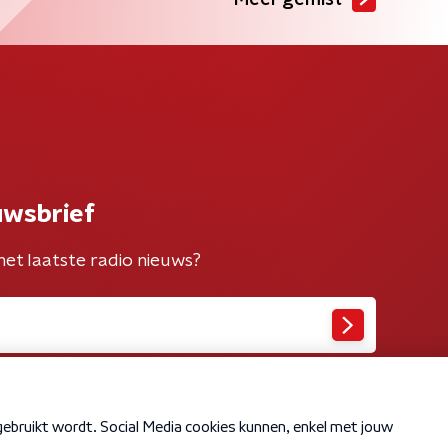
Meer gemist
uwsbrief
het laatste radio nieuws?