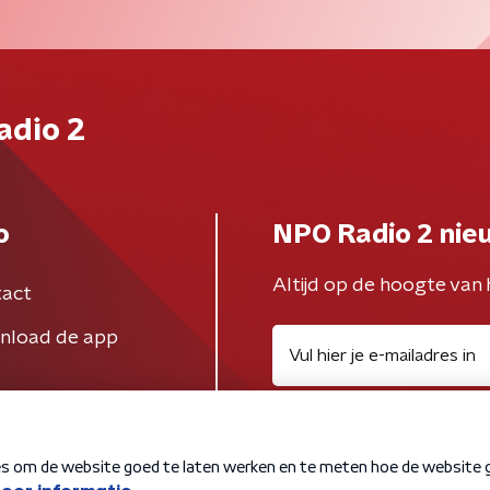
adio 2
o
NPO Radio 2 nie
Altijd op de hoogte van 
act
nload de app