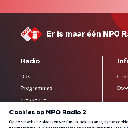
Er is maar één NPO R
Radio
Inf
DJ’s
Cont
Programma's
Dow
Frequenties