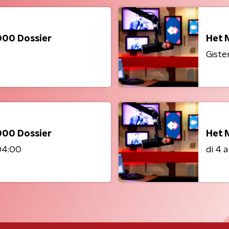
000 Dossier
Het 
Giste
000 Dossier
Het 
04:00
di 4 