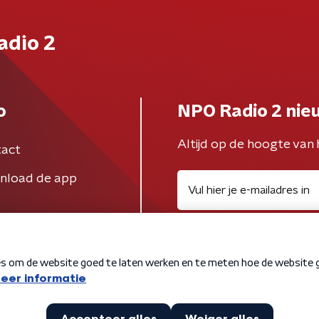
adio 2
o
NPO Radio 2 nie
Altijd op de hoogte van 
act
nload de app