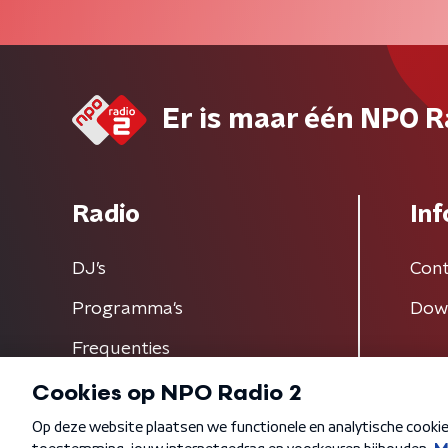
Er is maar één NPO R
Radio
Inf
DJ’s
Cont
Programma's
Dow
Frequenties