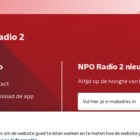
adio 2
o
NPO Radio 2 nie
Altijd op de hoogte van 
act
nload de app