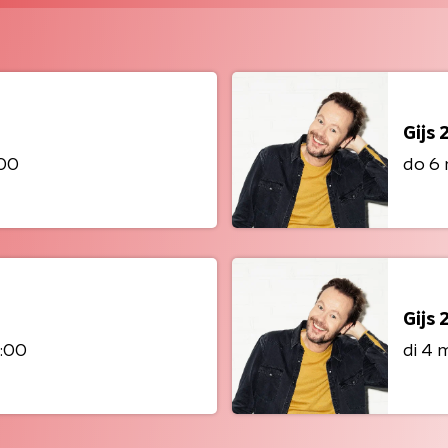
Gijs 
:00
do 6 
Gijs 
4:00
di 4 