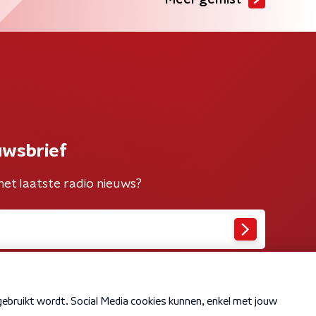
Meer gemist
uwsbrief
het laatste radio nieuws?