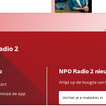
adio 2
o
NPO Radio 2 nie
Altijd op de hoogte van 
act
nload de app