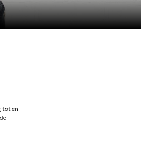
 tot en
 de