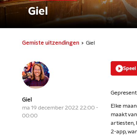
Giel
Gemiste uitzendingen
Giel
Speel
Gepresent
Giel
Elke maand
ma 19 december 2022 22:00 -
maakt van
00:00
artiesten, 
2-app, want