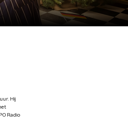
ur. Hij
met
 NPO Radio