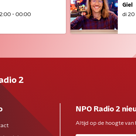
Giel
2:00 - 00:00
di 2
adio 2
o
NPO Radio 2 nie
Altijd op de hoogte van 
act