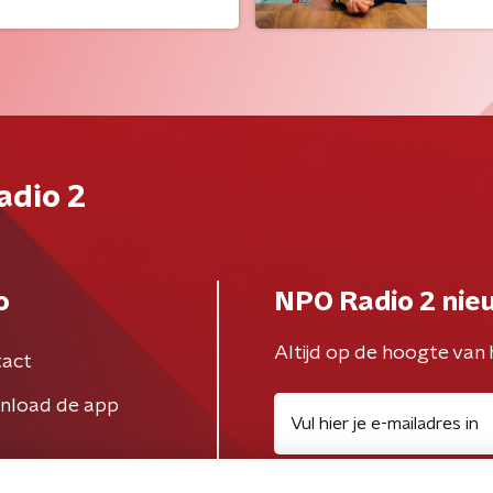
adio 2
o
NPO Radio 2 nie
Altijd op de hoogte van 
act
nload de app