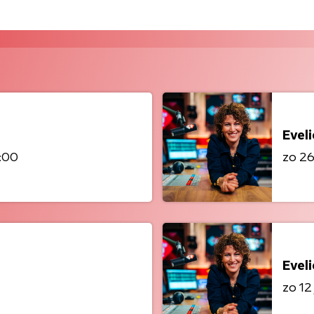
Eveli
4:00
zo 26 
Eveli
zo 12 