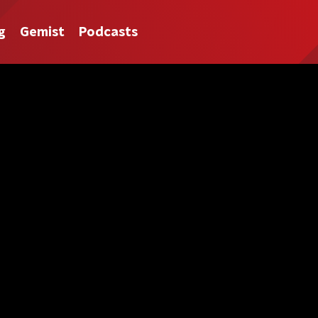
g
Gemist
Podcasts