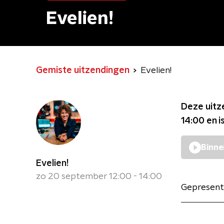
Evelien!
Gemiste uitzendingen
Evelien!
Deze uitz
14:00
en i
Binne
Evelien!
zo 20 september 12:00 - 14:00
Gepresent