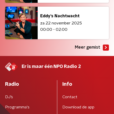
Eddy's Nachtwacht
za 22 november 2025
00:00 - 02:00
Meer gemist
Er is maar één NPO Radio 2
Radio
Info
DJ’s
Contact
Programma's
Download de app