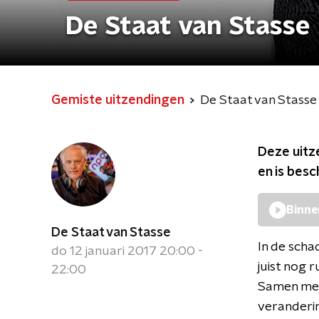
De Staat van Stasse
Gemiste uitzendingen
De Staat van Stasse
Deze uitz
en is bes
Binne
De Staat van Stasse
In de scha
do 12 januari 2017 20:00 -
juist nog 
22:00
Samen met 
veranderin