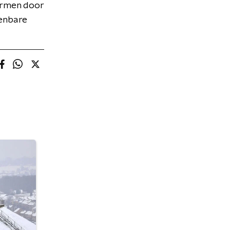
vormen door
penbare