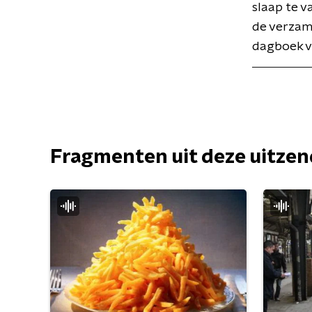
slaap te v
de verzame
dagboek v
Fragmenten uit deze uitze