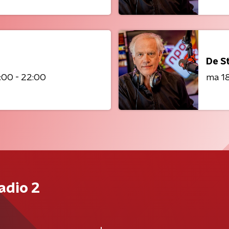
De S
:00 - 22:00
ma 1
adio 2