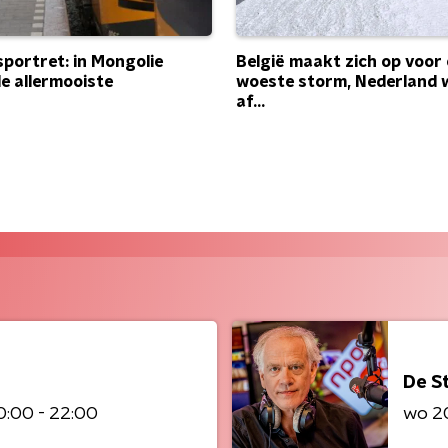
sportret: in Mongolie
België maakt zich op voor
de allermooiste
woeste storm, Nederland 
af...
De S
0:00 - 22:00
wo 2