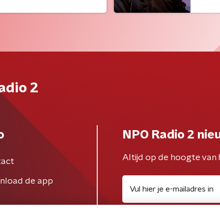
adio 2
o
NPO Radio 2 nie
Altijd op de hoogte van 
act
nload de app