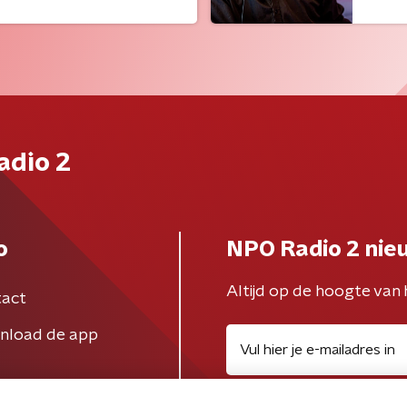
adio 2
o
NPO Radio 2 nie
Altijd op de hoogte van 
act
nload de app