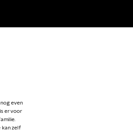
o nog even
is er voor
amilie.
 kan zelf