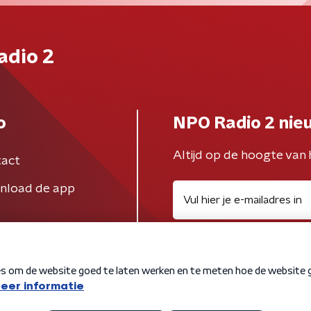
adio 2
o
NPO Radio 2 nie
Altijd op de hoogte van 
act
nload de app