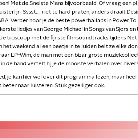
n! Met de Snelste Mens bijvoorbeeld. Of vraag een pl
isterlijn. Sssst…. niet te hard praten, anders draait Des
BBA. Verder hoor je de beste powerballads in Power To
kkerste liedjes van George Michael in Songs van Sjors en 
de bioscoop met de fijnste filmsoundtracks tijdens Net 
m het weekend al een beetje in te luiden belt ze elke d
raar LP-Wim, de man met een bizar grote muziekcollect
 in de hand vertelt hij je de mooiste verhalen over diver
ed, je kan hier wel over dit programma lezen, maar heel ee
t beter naar luisteren. Stuk gezelliger ook.