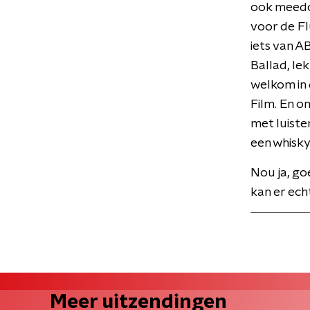
ook meedoe
voor de Flu
iets van A
Ballad, le
welkom in 
Film. En o
met luiste
een whisky
Nou ja, go
kan er ech
Meer uitzendingen