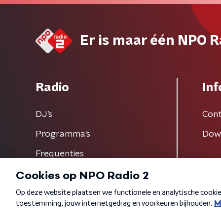
Er is maar één NPO R
Radio
Inf
DJ’s
Cont
Programma's
Dow
Frequenties
Algemene voorwaarden
Privacybeleid