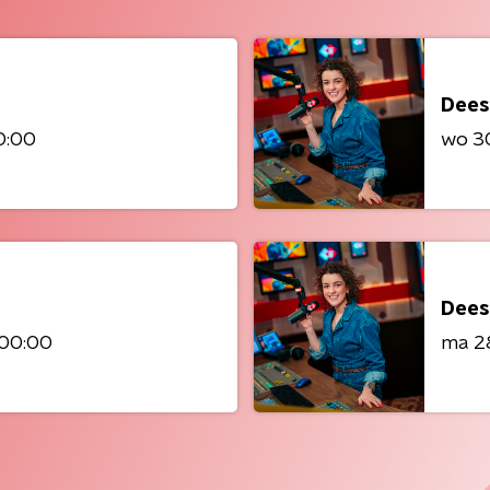
Dees
0:00
wo 30
Dees
 00:00
ma 28