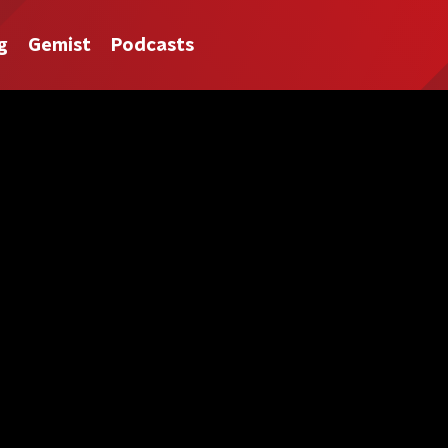
g
Gemist
Podcasts