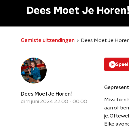
Dees Moet Je Horen
Gemiste uitzendingen
Dees Moet Je Horen
Speel
Gepresent
Dees Moet Je Horen!
Misschien 
di 11 juni 2024 22:00 - 00:00
aan of ben
je. Oftewe
Elke avond