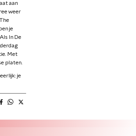
aat aan
iree weer
 The
ben je
Als In De
onderdag
ie. Met
se platen.
rlijk: je