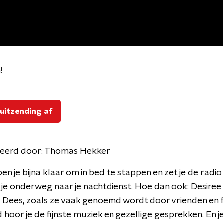
!
!
 uitzending af
eerd door:
Thomas Hekker
ben je bijna klaar om in bed te stappen en zet je de radi
 je onderweg naar je nachtdienst. Hoe dan ook: Desiree 
l Dees, zoals ze vaak genoemd wordt door vrienden en f
 hoor je de fijnste muziek en gezellige gesprekken. En je