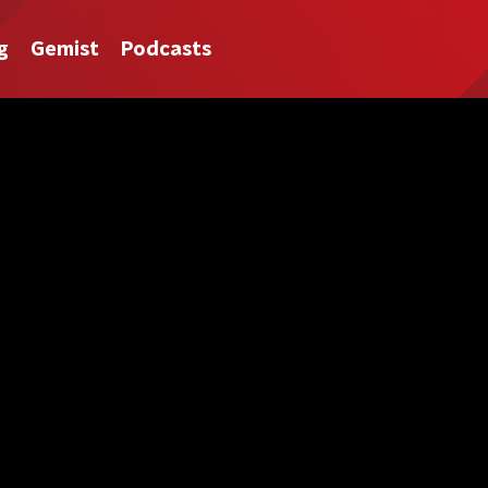
g
Gemist
Podcasts