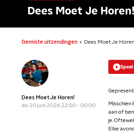
Dees Moet Je Horen
Gemiste uitzendingen
Dees Moet Je Horen
Speel
Gepresent
Dees Moet Je Horen!
Misschien 
do 20 juni 2024 22:00 - 00:00
aan of ben
je. Oftewe
Elke avond