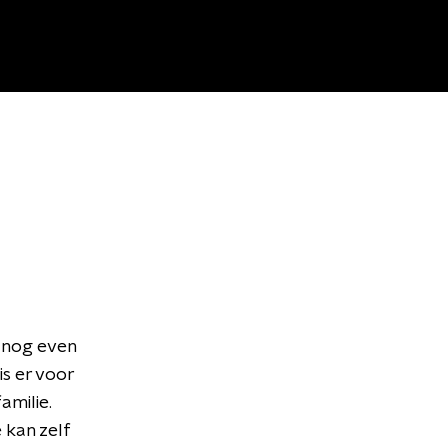
o nog even
is er voor
amilie.
 kan zelf