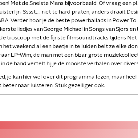
n! Met de Snelste Mens bijvoorbeeld. Of vraag een pl
isterlijn. Sssst…. niet te hard praten, anders draait Des
BBA. Verder hoor je de beste powerballads in Power To
kkerste liedjes van George Michael in Songs van Sjors en 
de bioscoop met de fijnste filmsoundtracks tijdens Net 
m het weekend al een beetje in te luiden belt ze elke d
raar LP-Wim, de man met een bizar grote muziekcollect
 in de hand vertelt hij je de mooiste verhalen over diver
ed, je kan hier wel over dit programma lezen, maar heel ee
t beter naar luisteren. Stuk gezelliger ook.