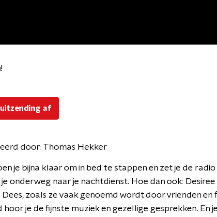
!
!
 uitzending af
eerd door:
Thomas Hekker
ben je bijna klaar om in bed te stappen en zet je de radi
 je onderweg naar je nachtdienst. Hoe dan ook: Desiree 
l Dees, zoals ze vaak genoemd wordt door vrienden en f
 hoor je de fijnste muziek en gezellige gesprekken. En je