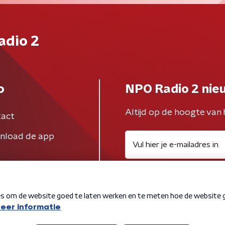
adio 2
o
NPO Radio 2 nie
Altijd op de hoogte van 
act
nload de app