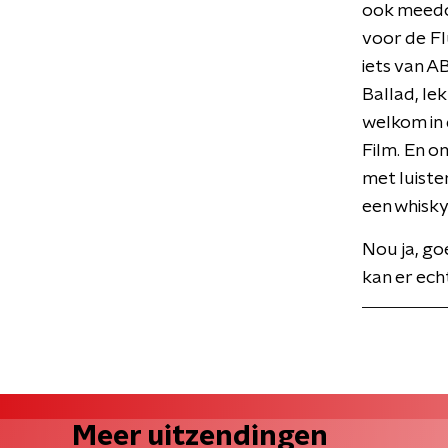
ook meedoe
voor de Flu
iets van A
Ballad, le
welkom in 
Film. En o
met luiste
een whisky
Nou ja, go
kan er ech
Meer uitzendingen