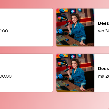
Dees
0:00
wo 30
Dees
 00:00
ma 28