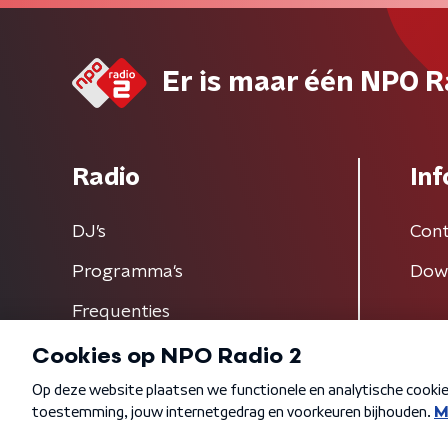
Er is maar één NPO R
Radio
Inf
DJ’s
Cont
Programma's
Dow
Frequenties
Algemene voorwaarden
Privacybeleid