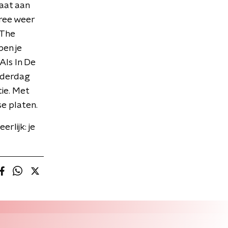
aat aan
iree weer
 The
ben je
Als In De
onderdag
ie. Met
se platen.
rlijk: je