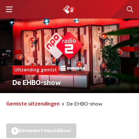
Uitzending gemist
De EHBO-show
Gemiste uitzendingen
De EHBO-show
Binnenkort beschikbaar