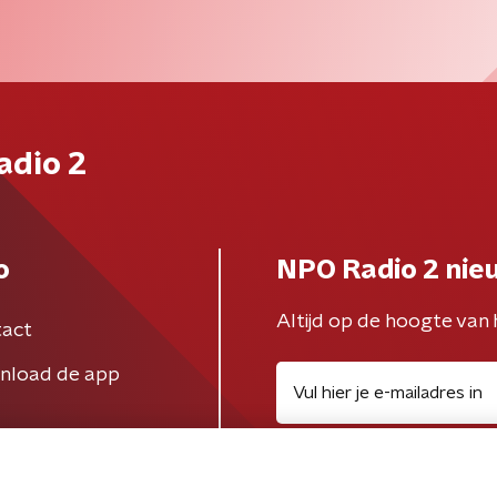
adio 2
o
NPO Radio 2 nie
Altijd op de hoogte van 
act
nload de app