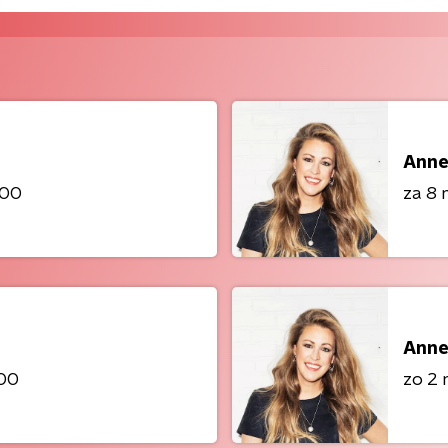
Anne
:00
za 8 
Anne
:00
zo 2 