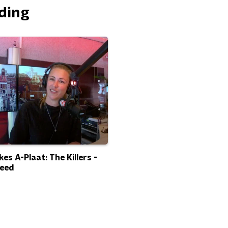
nding
es A-Plaat: The Killers -
reed