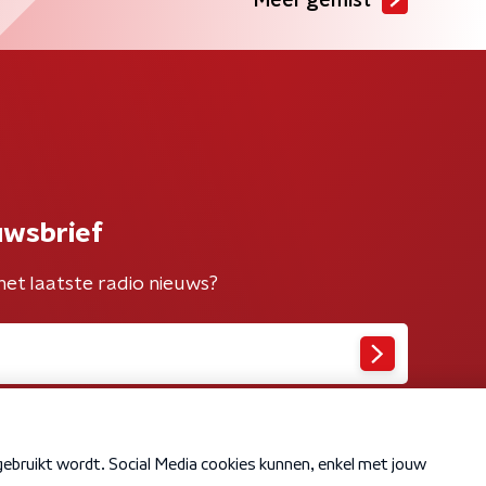
Meer gemist
uwsbrief
het laatste radio nieuws?