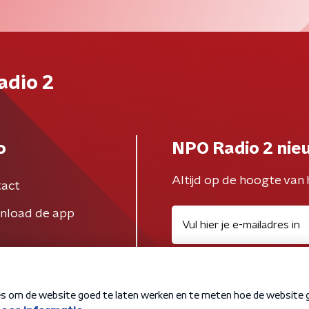
adio 2
o
NPO Radio 2 nie
Altijd op de hoogte van 
act
nload de app