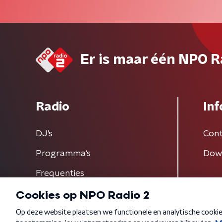
Er is maar één NPO R
Radio
Inf
DJ’s
Cont
Programma's
Dow
Frequenties