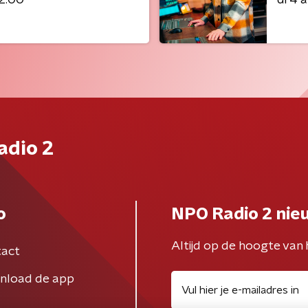
adio 2
o
NPO Radio 2 nie
Altijd op de hoogte van 
act
nload de app