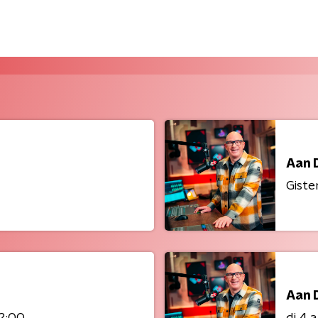
Aan 
Giste
Aan 
12:00
di 4 