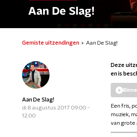
Aan De Slag!
Gemiste uitzendingen
Aan De Slag!
Deze uitz
en is bes
Binne
Aan De Slag!
Een fris,
di 8 augustus 2017 09:00 -
muziek, m
12:00
van grote 