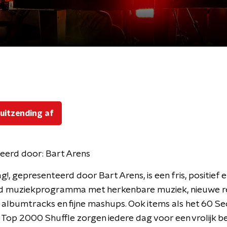
 uitzending af
eerd door:
Bart Arens
g!, gepresenteerd door Bart Arens, is een fris, positief 
d muziekprogramma met herkenbare muziek, nieuwe re
 albumtracks en fijne mashups. Ook items als het 60 S
 Top 2000 Shuffle zorgen iedere dag voor een vrolijk be