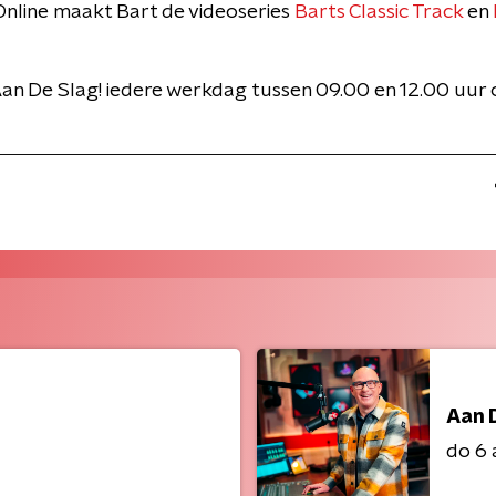
nline maakt Bart de videoseries
Barts Classic Track
en
an De Slag! iedere werkdag tussen 09.00 en 12.00 uur
Aan 
do 6