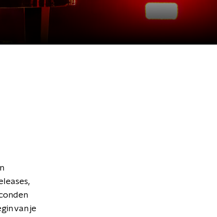
en
leases,
econden
gin van je