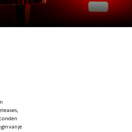
en
leases,
econden
gin van je