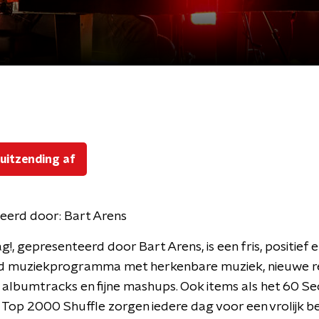
 uitzending af
eerd door:
Bart Arens
g!, gepresenteerd door Bart Arens, is een fris, positief 
d muziekprogramma met herkenbare muziek, nieuwe re
 albumtracks en fijne mashups. Ook items als het 60 S
 Top 2000 Shuffle zorgen iedere dag voor een vrolijk be