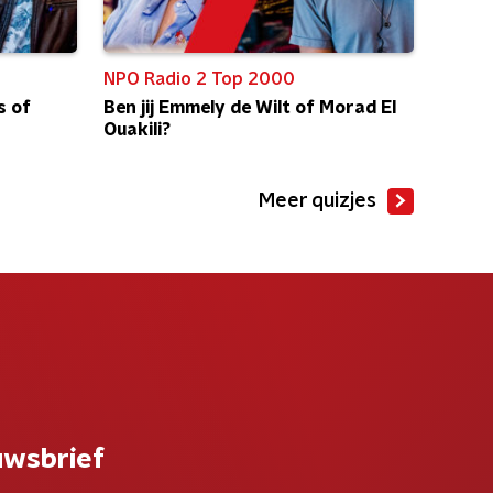
NPO Radio 2 Top 2000
s of
Ben jij Emmely de Wilt of Morad El
Ouakili?
Meer quizjes
uwsbrief