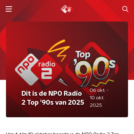
06 okt. -
Dit is de NPO Radio
10 okt.
2 Top '90s van 2025
2025