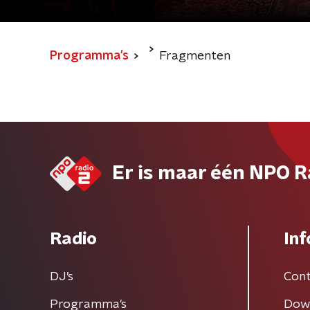
Programma's
Fragmenten
Er is maar één NPO R
Radio
Inf
DJ’s
Cont
Programma's
Dow