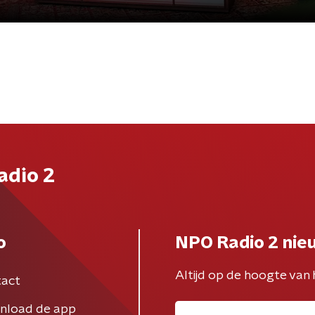
adio 2
o
NPO Radio 2 nie
Altijd op de hoogte van 
act
nload de app