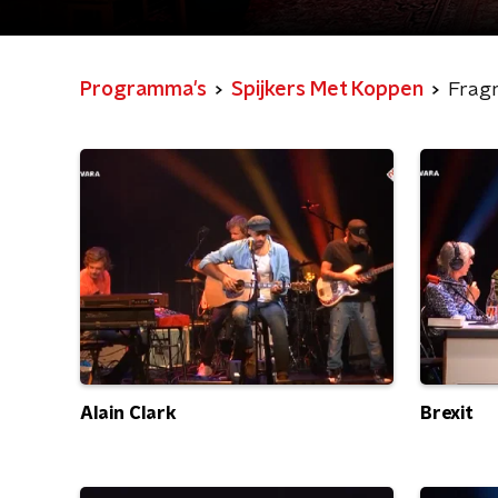
Programma's
Spijkers Met Koppen
Frag
Alain Clark
Brexit