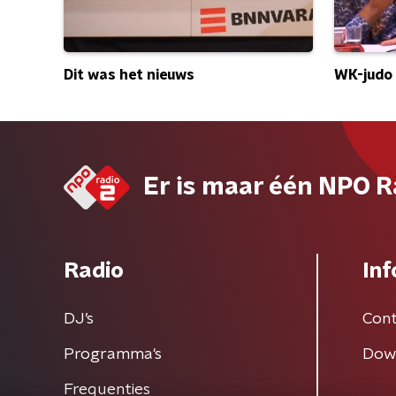
WK-judo
Dit was het nieuws
Er is maar één NPO R
Radio
Inf
DJ’s
Cont
Programma's
Dow
Frequenties