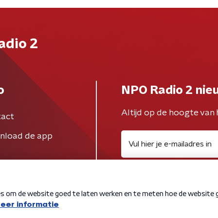
adio 2
o
NPO Radio 2 nie
Altijd op de hoogte van 
act
nload de app