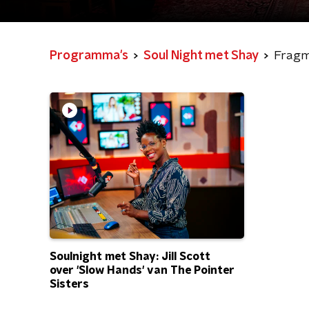
Programma's
Soul Night met Shay
Frag
Soulnight met Shay: Jill Scott
over 'Slow Hands' van The Pointer
Sisters