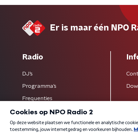
Er is maar één NPO R
Radio
Inf
DJ’s
Cont
Programma's
Dow
Frequenties
Algemene voorwaarden
Privacybeleid