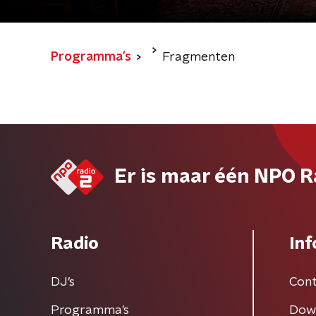
Programma's
Fragmenten
Er is maar één NPO R
Radio
Inf
DJ’s
Cont
Programma's
Dow