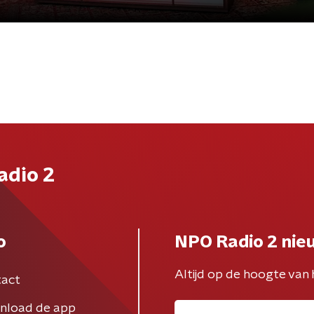
adio 2
o
NPO Radio 2 nie
Altijd op de hoogte van 
act
nload de app