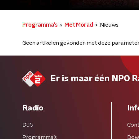
Programma's
Met Morad
Nieuws
Geen artikelen gevonden met deze parameter
Er is maar één NPO R
Radio
Inf
DJ’s
Cont
Programma's
Dow