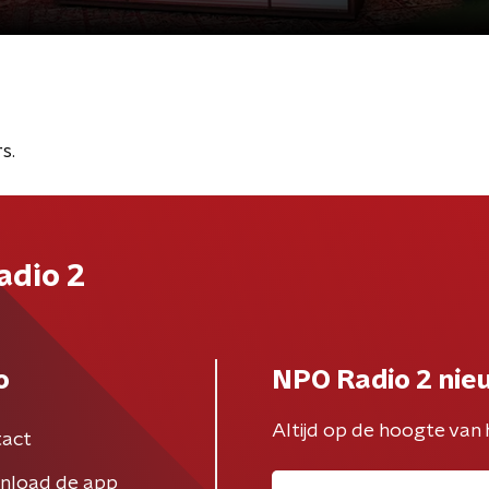
s.
adio 2
o
NPO Radio 2 nie
Altijd op de hoogte van 
act
nload de app