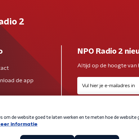
adio 2
o
NPO Radio 2 nie
Altijd op de hoogte van 
act
nload de app