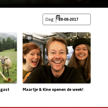
Dag
28-08-2017
Maartje & Kine openen de week!
 gast