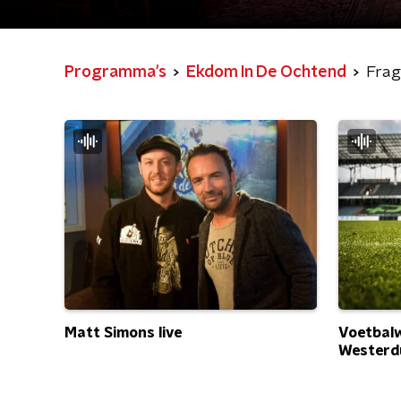
Programma's
Ekdom In De Ochtend
Fra
Voetbal
Matt Simons live
Westerd