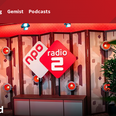
g
Gemist
Podcasts
d