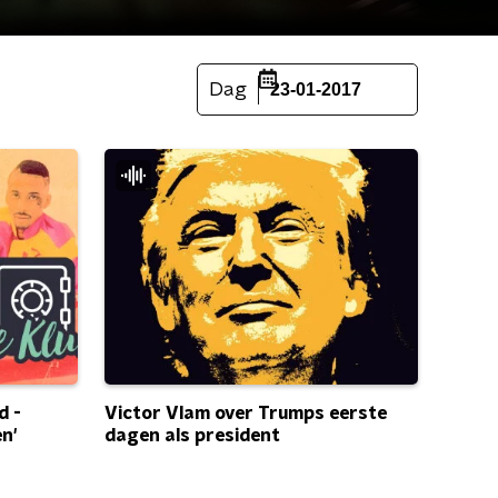
Dag
23-01-2017
d -
Victor Vlam over Trumps eerste
n'
dagen als president