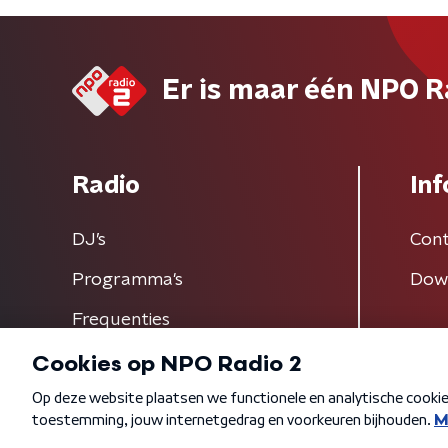
Er is maar één NPO R
Radio
Inf
DJ’s
Cont
Programma's
Dow
Frequenties
Algemene voorwaarden
Privacybeleid