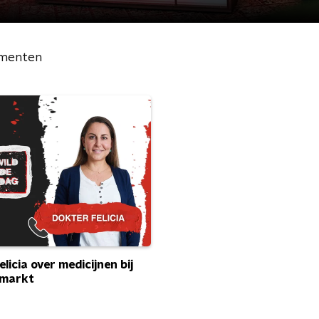
menten
licia over medicijnen bij
rmarkt