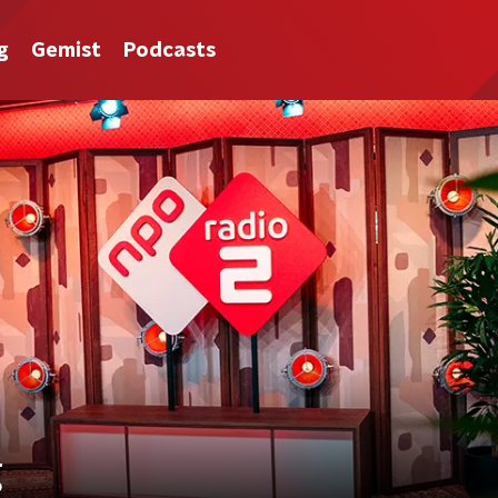
g
Gemist
Podcasts
g