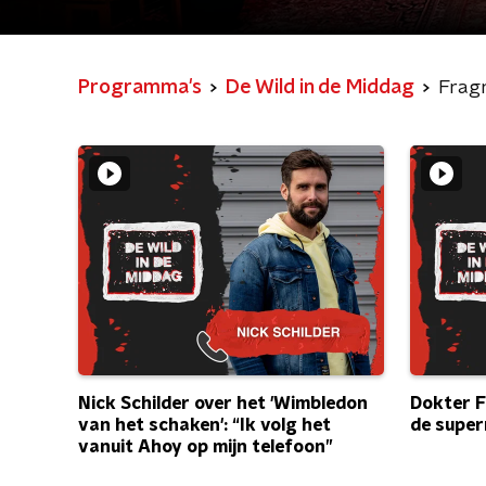
Programma's
De Wild in de Middag
Frag
Nick Schilder over het 'Wimbledon
Dokter Fe
van het schaken': “Ik volg het
de supe
vanuit Ahoy op mijn telefoon”