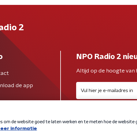
adio 2
o
NPO Radio 2 nie
Altijd op de hoogte van 
act
nload de app