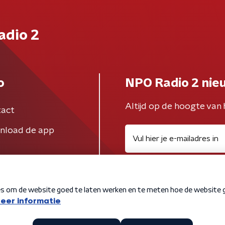
adio 2
o
NPO Radio 2 nie
Altijd op de hoogte van 
act
nload de app