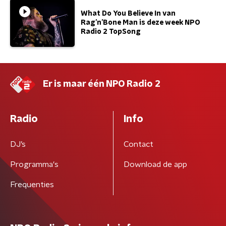
What Do You Believe In van
Rag’n’Bone Man is deze week NPO
Radio 2 TopSong
Er is maar één NPO Radio 2
Radio
Info
DJ’s
Contact
Programma's
Download de app
Frequenties