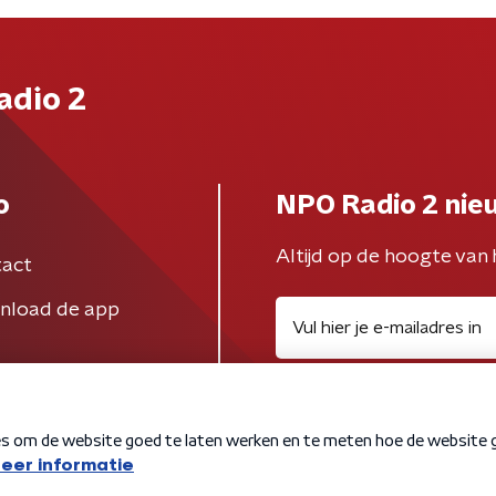
adio 2
o
NPO Radio 2 nie
Altijd op de hoogte van 
act
nload de app