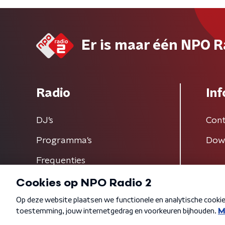
Er is maar één NPO R
Radio
Inf
DJ’s
Cont
Programma's
Dow
Frequenties
Algemene voorwaarden
Privacybeleid