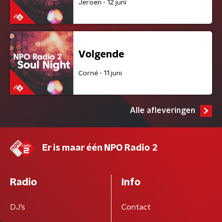
Jeroen - 12 juni
Volgende
Corné - 11 juni
Alle afleveringen
Er is maar één NPO Radio 2
Radio
Info
DJ’s
Contact