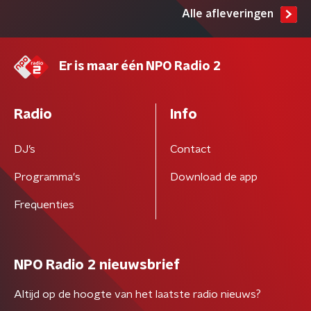
Alle afleveringen
Er is maar één NPO Radio 2
Radio
Info
DJ’s
Contact
Programma's
Download de app
Frequenties
NPO Radio 2 nieuwsbrief
Altijd op de hoogte van het laatste radio nieuws?