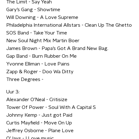
The Limit - Say Yeah
Gary’s Gang - Showtime
Will Downing - A Love Supreme
Philadelphia International Allstars - Clean Up The Ghetto
SOS Band - Take Your Time
New Soul Night Mix Martin Boer
James Brown - Papa’s Got A Brand New Bag.
Gap Band - Burn Rubber On Me
Yvonne Elliman - Love Pains
Zapp & Roger - Doo Wa Ditty
Three Degrees -
Uur 3:
Alexander O’Neal - Critisize
Tower Of Power - Soul With A Capital S
Johnny Kemp - Just got Paid
Curtis Mayfield - Move On Up
Jeffrey Osborne - Plane Love
O’Jays - I Love music